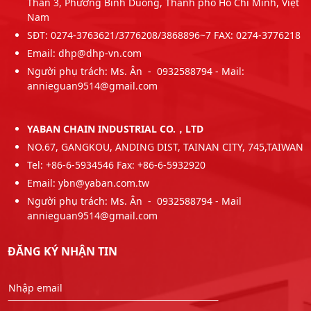
Thần 3, Phường Binh Duong, Thành phố Ho Chi Minh, Việt
Nam
SĐT: 0274-3763621/3776208/3868896~7 FAX: 0274-3776218
Email: dhp@dhp-vn.com
Người phụ trách: Ms. Ân - 0932588794 - Mail:
annieguan9514@gmail.com
YABAN CHAIN INDUSTRIAL CO.，LTD
NO.67, GANGKOU, ANDING DIST, TAINAN CITY, 745,TAIWAN
Tel: +86-6-5934546 Fax: +86-6-5932920
Email: ybn@yaban.com.tw
Người phụ trách: Ms. Ân - 0932588794 - Mail
annieguan9514@gmail.com
ĐĂNG KÝ NHẬN TIN