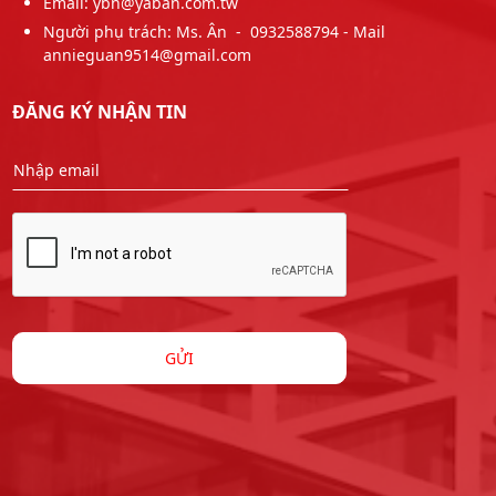
Email: ybn@yaban.com.tw
Người phụ trách: Ms. Ân - 0932588794 - Mail
annieguan9514@gmail.com
ĐĂNG KÝ NHẬN TIN
GỬI