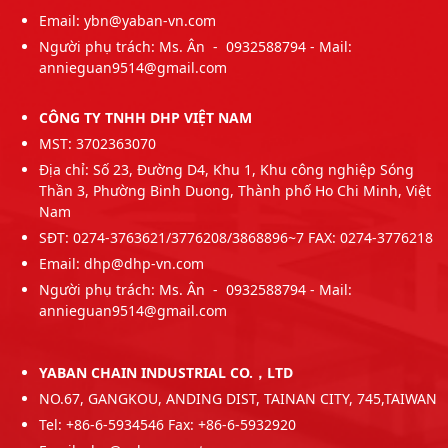
Email: ybn@yaban-vn.com
Người phụ trách: Ms. Ân - 0932588794 - Mail:
annieguan9514@gmail.com
CÔNG TY TNHH DHP VIỆT NAM
MST: 3702363070
Địa chỉ: Số 23, Đường D4, Khu 1, Khu công nghiệp Sóng
Thần 3, Phường Binh Duong, Thành phố Ho Chi Minh, Việt
Nam
SĐT: 0274-3763621/3776208/3868896~7 FAX: 0274-3776218
Email: dhp@dhp-vn.com
Người phụ trách: Ms. Ân - 0932588794 - Mail:
annieguan9514@gmail.com
YABAN CHAIN INDUSTRIAL CO.，LTD
NO.67, GANGKOU, ANDING DIST, TAINAN CITY, 745,TAIWAN
Tel: +86-6-5934546 Fax: +86-6-5932920