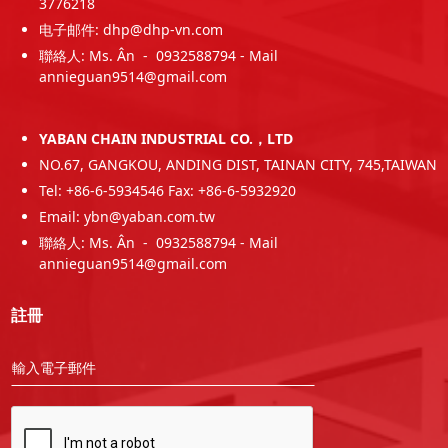
3776218
电子邮件: dhp@dhp-vn.com
聯絡人: Ms. Ân - 0932588794 - Mail
annieguan9514@gmail.com
YABAN CHAIN INDUSTRIAL CO.，LTD
NO.67, GANGKOU, ANDING DIST, TAINAN CITY, 745,TAIWAN
Tel: +86-6-5934546 Fax: +86-6-5932920
Email: ybn@yaban.com.tw
聯絡人: Ms. Ân - 0932588794 - Mail
annieguan9514@gmail.com
註冊