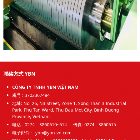
聯絡方式 YBN
CÔNG TY TNHH YBN VIỆT NAM
税号 : 3702367484
地址: No. 26, N3 Street, Zone 1, Song Than 3 Industrial
Park, Phu Tan Ward, Thu Dau Mot City, Binh Duong
Province, Vietnam
电话 : 0274 – 3860610~614 传真: 0274 - 3860615
电子邮件： ybn@ybn-vn.com