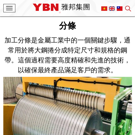
Toggle
navigation
分條
加工分條是金屬工業中的一個關鍵步驟，通
常用於將大鋼捲分成特定尺寸和規格的鋼
帶。這個過程需要高度精確和先進的技術，
以確保最終產品滿足客戶的需求。