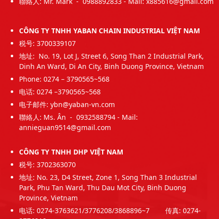
聯絡人: Mr. Mark - 0988892833 - Mail:
x885616@gmail.com
CÔNG TY TNHH YABAN CHAIN INDUSTRIAL VIỆT NAM
税号: 3700339107
地址: No. 19, Lot J, Street 6, Song Than 2 Industrial Park,
Dinh An Ward, Di An City, Binh Duong Province, Vietnam
Phone: 0274 – 3790565~568
电话: 0274 –3790565~568
电子邮件: ybn@yaban-vn.com
聯絡人: Ms. Ân - 0932588794 - Mail:
annieguan9514@gmail.com
CÔNG TY TNHH DHP VIỆT NAM
税号: 3702363070
地址: No. 23, D4 Street, Zone 1, Song Than 3 Industrial
Park, Phu Tan Ward, Thu Dau Mot City, Binh Duong
Province, Vietnam
电话: 0274-3763621/3776208/3868896~7 传真: 0274-