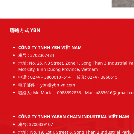
聯絡方式 YBN
CÔNG TY TNHH YBN VIỆT NAM
税号 : 3702367484
地址: No. 26, N3 Street, Zone 1, Song Than 3 Industrial P
Mot City, Binh Duong Province, Vietnam
电话 : 0274 – 3860610~614 传真: 0274 - 3860615
电子邮件： ybn@ybn-vn.com
聯絡人: Mr. Mark - 0988892833 - Mail:
x885616@gmail.c
CÔNG TY TNHH YABAN CHAIN INDUSTRIAL VIỆT NAM
税号: 3700339107
地址: No. 19, Lot J, Street 6, Song Than 2 Industrial Park, 