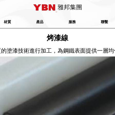
材質
產品
服務
聯繫
烤漆線
質的塗漆技術進行加工，為鋼鐵表面提供一層均