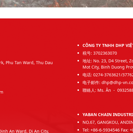
CÔNG TY TNHH DHP VIỆ
税号: 3702363070
地址: No. 23, D4 Street, Z
ark, Phu Tan Ward, Thu Dau
Mot City, Binh Duong Pro
电话: 0274-3763621/377
电子邮件: dhp@dhp-vn.c
聯絡人: Ms. Ân - 0932588
om
YABAN CHAIN INDUSTRI
NO.67, GANGKOU, ANDING
Tel: +86-6-5934546 Fax: 
Dinh An Ward, Di An City,