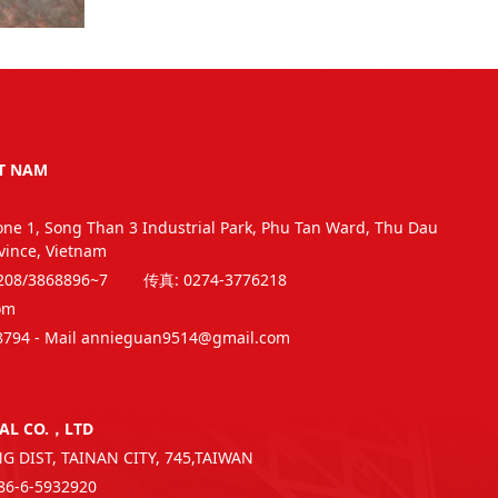
T NAM
one 1, Song Than 3 Industrial Park, Phu Tan Ward, Thu Dau
vince, Vietnam
6208/3868896~7 传真: 0274-3776218
om
794 - Mail annieguan9514@gmail.com
AL CO.，LTD
 DIST, TAINAN CITY, 745,TAIWAN
+86-6-5932920