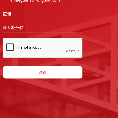
annieguan9514@gmail.com
註冊
傳送