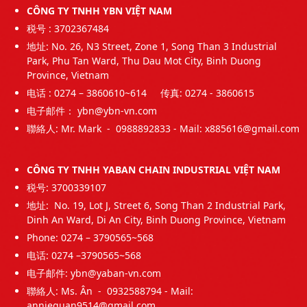
CÔNG TY TNHH YBN VIỆT NAM
税号 : 3702367484
地址: No. 26, N3 Street, Zone 1, Song Than 3 Industrial
Park, Phu Tan Ward, Thu Dau Mot City, Binh Duong
Province, Vietnam
电话 : 0274 – 3860610~614 传真: 0274 - 3860615
电子邮件： ybn@ybn-vn.com
聯絡人: Mr. Mark - 0988892833 - Mail:
x885616@gmail.com
CÔNG TY TNHH YABAN CHAIN INDUSTRIAL VIỆT NAM
税号: 3700339107
地址: No. 19, Lot J, Street 6, Song Than 2 Industrial Park,
Dinh An Ward, Di An City, Binh Duong Province, Vietnam
Phone: 0274 – 3790565~568
电话: 0274 –3790565~568
电子邮件: ybn@yaban-vn.com
聯絡人: Ms. Ân - 0932588794 - Mail:
annieguan9514@gmail.com