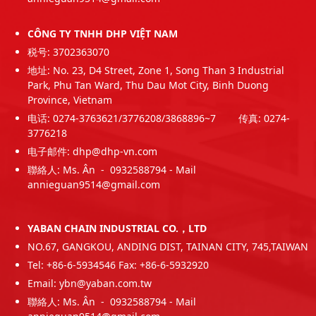
CÔNG TY TNHH DHP VIỆT NAM
税号: 3702363070
地址: No. 23, D4 Street, Zone 1, Song Than 3 Industrial
Park, Phu Tan Ward, Thu Dau Mot City, Binh Duong
Province, Vietnam
电话: 0274-3763621/3776208/3868896~7 传真: 0274-
3776218
电子邮件: dhp@dhp-vn.com
聯絡人: Ms. Ân - 0932588794 - Mail
annieguan9514@gmail.com
YABAN CHAIN INDUSTRIAL CO.，LTD
NO.67, GANGKOU, ANDING DIST, TAINAN CITY, 745,TAIWAN
Tel: +86-6-5934546 Fax: +86-6-5932920
Email: ybn@yaban.com.tw
聯絡人: Ms. Ân - 0932588794 - Mail